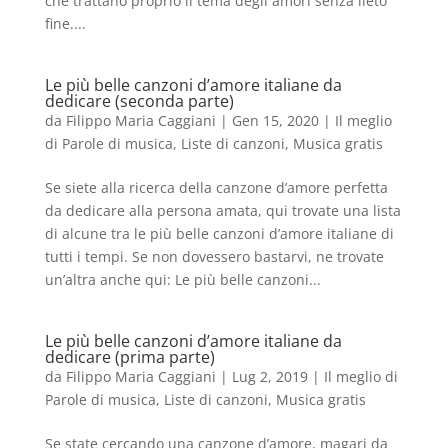
che trattano proprio il tema degli amori senza lieto
fine....
Le più belle canzoni d’amore italiane da
dedicare (seconda parte)
da
Filippo Maria Caggiani
|
Gen 15, 2020
|
Il meglio
di Parole di musica
,
Liste di canzoni
,
Musica gratis
Se siete alla ricerca della canzone d’amore perfetta
da dedicare alla persona amata, qui trovate una lista
di alcune tra le più belle canzoni d’amore italiane di
tutti i tempi. Se non dovessero bastarvi, ne trovate
un’altra anche qui: Le più belle canzoni...
Le più belle canzoni d’amore italiane da
dedicare (prima parte)
da
Filippo Maria Caggiani
|
Lug 2, 2019
|
Il meglio di
Parole di musica
,
Liste di canzoni
,
Musica gratis
Se state cercando una canzone d’amore, magari da