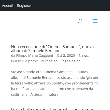
Accedi
Registrati
Non-recensione di “Cinema Samuele”, nuovo
album di Samuele Bersani
da
Filippo Maria Caggiani
|
Ott 2, 2020
|
News
,
Pensieri e parole
,
Recensioni
,
Segnalazioni
Sto ascoltando ora “Cinema Samuele”, il nuovo
album di Samuele Bersani. Lo sto ascoltando (già per
la terza volta) attraverso Spotify, che prontamente mi
ha notificato la novità del giorno che aspettavo da
settimane. L’attesa… Il valore...
Le più belle canzoni d’amore italiane – (amori