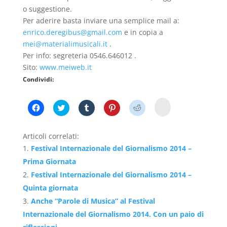
o suggestione.
Per aderire basta inviare una semplice mail a:
enrico.deregibus@gmail.com
e in copia a
mei@materialimusicali.it
.
Per info: segreteria 0546.646012 .
Sito:
www.meiweb.it
Condividi:
F
F
F
F
F
F
a
a
a
a
a
a
i
i
i
i
i
i
c
c
c
c
c
c
l
l
l
l
l
l
Articoli correlati:
i
i
i
i
i
i
c
c
c
c
c
c
Festival Internazionale del Giornalismo 2014 –
p
p
q
q
q
q
e
e
u
u
u
u
Prima Giornata
r
r
i
i
i
i
c
c
p
p
p
p
Festival Internazionale del Giornalismo 2014 –
o
o
e
e
e
e
n
n
r
r
r
r
Quinta giornata
d
d
c
c
c
c
i
i
o
o
o
o
Anche “Parole di Musica” al Festival
v
v
n
n
n
n
i
i
d
d
d
d
Internazionale del Giornalismo 2014. Con un paio di
d
d
i
i
i
i
e
e
v
v
v
v