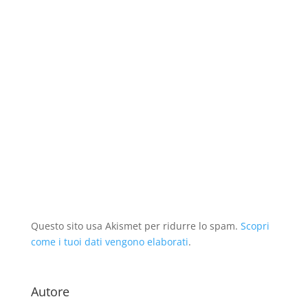
t
e
s
i
s
t
r
s
t
n
t
r
a
t
r
e
r
a
)
r
a
s
a
)
a
)
t
)
)
r
a
)
Questo sito usa Akismet per ridurre lo spam.
Scopri
come i tuoi dati vengono elaborati
.
Autore