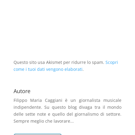
u
o
n
u
n
u
o
v
u
o
a
o
v
a
o
v
n
v
a
f
v
a
u
a
f
i
a
f
o
f
i
n
f
i
v
i
n
e
i
n
a
n
e
s
n
e
f
e
s
t
e
s
i
s
t
r
s
t
n
t
r
a
t
r
e
r
a
)
r
a
s
a
)
a
)
t
)
)
r
a
Questo sito usa Akismet per ridurre lo spam.
)
Scopri
come i tuoi dati vengono elaborati
.
Autore
Filippo Maria Caggiani
è un giornalista musicale
indipendente. Su questo blog divaga tra il mondo
delle sette note e quello del giornalismo di settore.
Sempre meglio che lavorare...