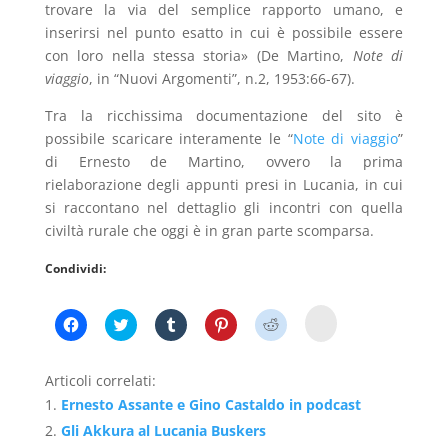
trovare la via del semplice rapporto umano, e
inserirsi nel punto esatto in cui è possibile essere
con loro nella stessa storia» (De Martino,
Note di
viaggio
, in “Nuovi Argomenti”, n.2, 1953:66-67).
Tra la ricchissima documentazione del sito è
possibile scaricare interamente le “
Note di viaggio
”
di Ernesto de Martino, ovvero la prima
rielaborazione degli appunti presi in Lucania, in cui
si raccontano nel dettaglio gli incontri con quella
civiltà rurale che oggi è in gran parte scomparsa.
Condividi:
F
F
F
F
F
F
a
a
a
a
a
a
i
i
i
i
i
i
c
c
c
c
c
c
l
l
l
l
l
l
Articoli correlati:
i
i
i
i
i
i
c
c
c
c
c
c
Ernesto Assante e Gino Castaldo in podcast
p
p
q
q
q
q
e
e
u
u
u
u
Gli Akkura al Lucania Buskers
r
r
i
i
i
i