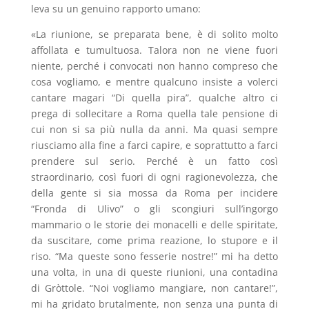
leva su un genuino rapporto umano:
«La riunione, se preparata bene, è di solito molto
affollata e tumultuosa. Talora non ne viene fuori
niente, perché i convocati non hanno compreso che
cosa vogliamo, e mentre qualcuno insiste a volerci
cantare magari “Di quella pira”, qualche altro ci
prega di sollecitare a Roma quella tale pensione di
cui non si sa più nulla da anni. Ma quasi sempre
riusciamo alla fine a farci capire, e soprattutto a farci
prendere sul serio. Perché è un fatto così
straordinario, così fuori di ogni ragionevolezza, che
della gente si sia mossa da Roma per incidere
“Fronda di Ulivo” o gli scongiuri sull’ingorgo
mammario o le storie dei monacelli e delle spiritate,
da suscitare, come prima reazione, lo stupore e il
riso. “Ma queste sono fesserie nostre!” mi ha detto
una volta, in una di queste riunioni, una contadina
di Gròttole. “Noi vogliamo mangiare, non cantare!”,
mi ha gridato brutalmente, non senza una punta di