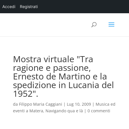
Accedi
Registrati
Mostra virtuale "Tra
ragione e passione,
Ernesto de Martino e la
spedizione in Lucania del
1952".
da
Filippo Maria Caggiani
|
Lug 10, 2009
|
Musica ed
eventi a Matera
,
Navigando qua e là
|
0 commenti