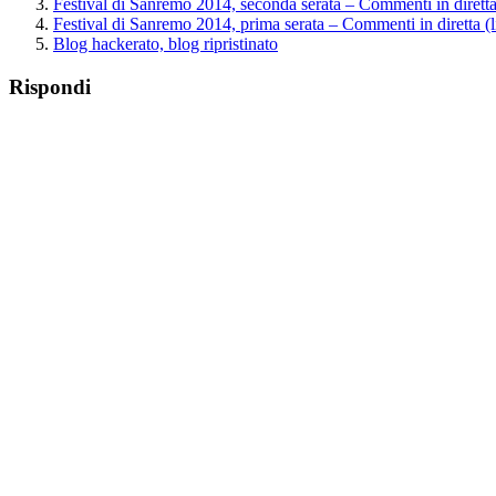
Festival di Sanremo 2014, seconda serata – Commenti in diretta
Festival di Sanremo 2014, prima serata – Commenti in diretta (l
Blog hackerato, blog ripristinato
Rispondi