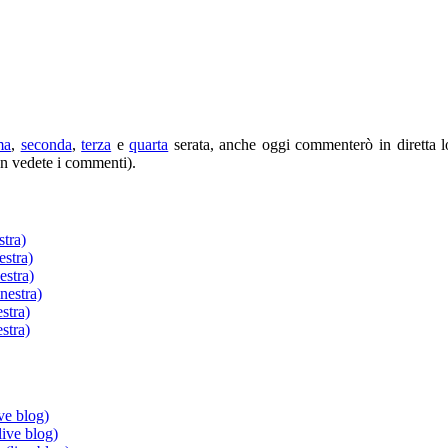
ma
,
seconda
,
terza
e
quarta
serata, anche oggi commenterò in diretta lo 
on vedete i commenti).
stra)
estra)
estra)
nestra)
stra)
stra)
ve blog)
live blog)