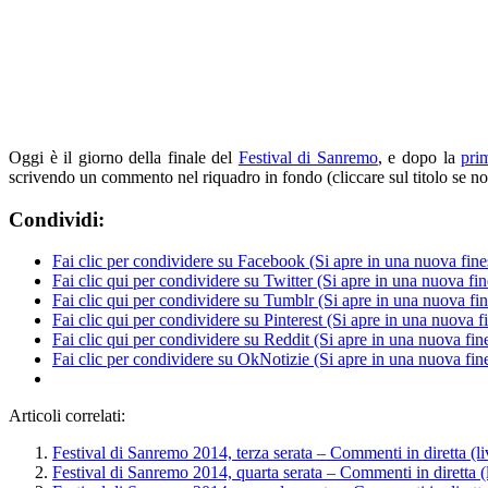
Oggi è il giorno della finale del
Festival di Sanremo
, e dopo la
pri
scrivendo un commento nel riquadro in fondo (cliccare sul titolo se n
Condividi:
Fai clic per condividere su Facebook (Si apre in una nuova fine
Fai clic qui per condividere su Twitter (Si apre in una nuova fin
Fai clic qui per condividere su Tumblr (Si apre in una nuova fin
Fai clic qui per condividere su Pinterest (Si apre in una nuova fi
Fai clic qui per condividere su Reddit (Si apre in una nuova fine
Fai clic per condividere su OkNotizie (Si apre in una nuova fine
Articoli correlati:
Festival di Sanremo 2014, terza serata – Commenti in diretta (li
Festival di Sanremo 2014, quarta serata – Commenti in diretta (