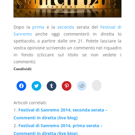
Dopo la
prima
e la
seconda
serata del
Festival di
Sanremo
anche oggi commenterò in diretta lo
spettacolo, a partire dalle ore 21. Potete lasciare la
vostra opinione scrivendo un commento nel riquadro
in fondo (cliccare sul titolo se non vedete i
commenti).
Condividi:
F
F
F
F
F
F
a
a
a
a
a
a
i
i
i
i
i
i
c
c
c
c
c
c
l
l
l
l
l
l
Articoli correlati:
i
i
i
i
i
i
c
c
c
c
c
c
Festival di Sanremo 2014, seconda serata –
p
p
q
q
q
q
e
e
u
u
u
u
Commenti in diretta (live blog)
r
r
i
i
i
i
c
c
p
p
p
p
Festival di Sanremo 2014, prima serata –
o
o
e
e
e
e
n
n
r
r
r
r
Commenti in diretta (live blog)