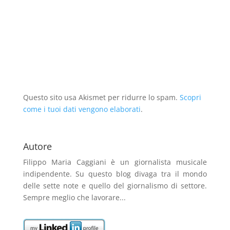
o
v
u
o
a
o
v
a
o
v
n
v
a
f
v
a
u
a
f
i
a
f
o
f
i
n
f
i
v
i
n
e
i
n
a
n
e
s
n
e
f
e
s
t
e
s
i
s
t
r
s
t
n
t
r
a
t
r
e
r
a
)
r
a
s
a
)
a
)
t
)
)
r
a
Questo sito usa Akismet per ridurre lo spam.
)
Scopri
come i tuoi dati vengono elaborati
.
Autore
Filippo Maria Caggiani
è un giornalista musicale
indipendente. Su questo blog divaga tra il mondo
delle sette note e quello del giornalismo di settore.
Sempre meglio che lavorare...