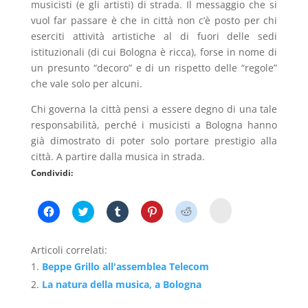
musicisti (e gli artisti) di strada. Il messaggio che si
vuol far passare è che in città non c’è posto per chi
eserciti attività artistiche al di fuori delle sedi
istituzionali (di cui Bologna è ricca), forse in nome di
un presunto “decoro” e di un rispetto delle “regole”
che vale solo per alcuni.
Chi governa la città pensi a essere degno di una tale
responsabilità, perché i musicisti a Bologna hanno
già dimostrato di poter solo portare prestigio alla
città. A partire dalla musica in strada.
Condividi:
F
F
F
F
F
F
a
a
a
a
a
a
i
i
i
i
i
i
c
c
c
c
c
c
l
l
l
l
l
l
Articoli correlati:
i
i
i
i
i
i
c
c
c
c
c
c
Beppe Grillo all'assemblea Telecom
p
p
q
q
q
q
e
e
u
u
u
u
La natura della musica, a Bologna
r
r
i
i
i
i
c
c
p
p
p
p
o
o
e
e
e
e