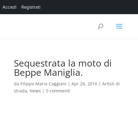
Accedi
Registrati
Sequestrata la moto di
Beppe Maniglia.
da
Filippo Maria Caggiani
|
Apr 26, 2016
|
Artisti di
strada
,
News
|
0 commenti