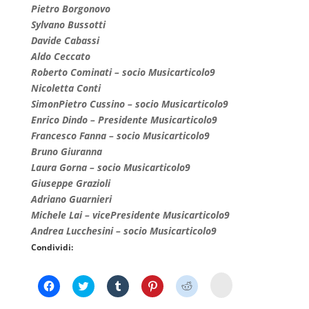
Pietro Borgonovo
Sylvano Bussotti
Davide Cabassi
Aldo Ceccato
Roberto Cominati – socio Musicarticolo9
Nicoletta Conti
SimonPietro Cussino – socio Musicarticolo9
Enrico Dindo – Presidente Musicarticolo9
Francesco Fanna – socio Musicarticolo9
Bruno Giuranna
Laura Gorna – socio Musicarticolo9
Giuseppe Grazioli
Adriano Guarnieri
Michele Lai – vicePresidente Musicarticolo9
Andrea Lucchesini – socio Musicarticolo9
Condividi:
F
F
F
F
F
F
a
a
a
a
a
a
i
i
i
i
i
i