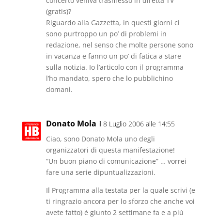
concerto veniva trasmesso in diretta TV
v
u
o
a
o
v
a
o
v
n
v
(gratis)?
a
f
v
a
u
a
f
i
a
f
o
f
Riguardo alla Gazzetta, in questi giorni ci
i
n
f
i
v
i
n
e
i
n
a
n
sono purtroppo un po’ di problemi in
e
s
n
e
f
e
s
redazione, nel senso che molte persone sono
t
e
s
i
s
t
r
s
t
n
t
in vacanza e fanno un po’ di fatica a stare
r
a
t
r
e
r
a
)
r
a
s
a
sulla notizia. Io l’articolo con il programma
)
a
)
t
)
)
r
l’ho mandato, spero che lo pubblichino
a
domani.
)
Donato Mola
il 8 Luglio 2006 alle 14:55
Ciao, sono Donato Mola uno degli
organizzatori di questa manifestazione!
“Un buon piano di comunicazione” … vorrei
fare una serie dipuntualizzazioni.
Il Programma alla testata per la quale scrivi (e
ti ringrazio ancora per lo sforzo che anche voi
avete fatto) è giunto 2 settimane fa e a più