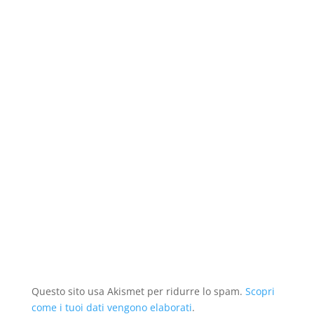
)
r
a
)
Questo sito usa Akismet per ridurre lo spam.
Scopri
come i tuoi dati vengono elaborati
.