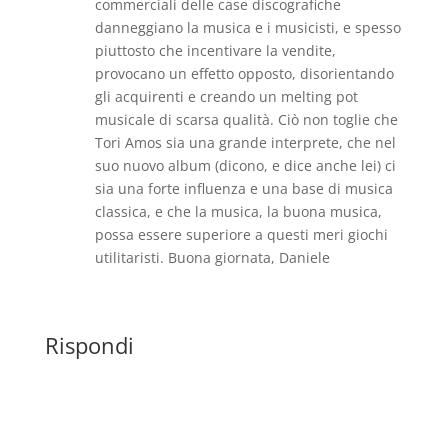
k
commerciali delle case discografiche
a
s
s
s
s
N
c
u
u
u
u
danneggiano la musica e i musicisti, e spesso
o
e
T
T
P
R
t
b
w
u
i
e
piuttosto che incentivare la vendite,
i
o
i
m
n
d
z
o
t
b
t
d
provocano un effetto opposto, disorientando
i
k
t
l
e
i
e
gli acquirenti e creando un melting pot
(
e
r
r
t
(
S
r
(
e
(
musicale di scarsa qualità. Ciò non toglie che
S
i
(
S
s
S
i
a
S
i
t
i
Tori Amos sia una grande interprete, che nel
a
p
i
a
(
a
p
r
a
p
S
p
suo nuovo album (dicono, e dice anche lei) ci
r
e
p
r
i
r
e
i
sia una forte influenza e una base di musica
r
e
a
e
i
n
e
i
p
i
classica, e che la musica, la buona musica,
n
u
i
n
r
n
u
n
n
u
e
u
possa essere superiore a questi meri giochi
n
a
u
n
i
n
a
n
n
a
n
a
utilitaristi. Buona giornata, Daniele
n
u
a
n
u
n
u
o
n
u
n
u
o
v
u
o
a
o
v
a
o
v
n
v
a
f
v
a
u
a
f
i
a
f
o
f
Rispondi
i
n
f
i
v
i
n
e
i
n
a
n
e
s
n
e
f
e
s
t
e
s
i
s
t
r
s
t
n
t
r
a
t
r
e
r
a
)
r
a
s
a
)
a
)
t
)