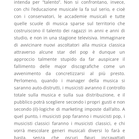
intenda per “talento”. Non si confrontano, invece,
con chi l’educazione musicale la fa sul serio, e cioè
con i conservatori, le accademie musicali e tutte
quelle scuole di musica sparse sul territorio che
costruiscono il talento dei ragazzi in anni e anni di
studio, e non in una stagione televisiva. Immaginare
di avvicinare nuovi ascoltatori alla musica classica
attraverso alcune star del pop è dunque un
approccio talmente stupido da far auspicare il
fallimento delle major discografiche come un
avvenimento da concretizzarsi al più presto.
Perlomeno, quando i manager della musica si
saranno auto-distrutti, i musicisti avranno il controllo
totale sulla musica e sulla sua distribuzione, e il
pubblico potrà scegliere secondo i propri gusti e non
secondo (il)-logiche di marketing imposte dall’alto. A
quel punto, i musicisti pop faranno i musicisti pop, i
musicisti classici faranno i musicisti classici, e chi
vorrà mescolare generi musicali diversi lo farà e
basta, senza che oscuri figuri incravattati