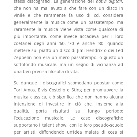
stessi discografici. La generazione dei
nativi digitali
,
che non ha mai avuto a che fare con un disco in
vinile e che raramente fa uso di cd, considera
generalmente la musica come un passatempo, ma
raramente la musica viene vista come qualcosa di
più importante, come invece accadeva per i loro
coetanei degli anni ’60, ’70 e anche ’80, quando
mettere sul piatto un disco di Jimi Hendrix o dei Led
Zeppelin non era un mero passatempo, o giusto un
sottofondo musicale, ma un segno di vicinanza ad
una ben precisa filosofia di vita.
Se dunque i discografici scomodano popstar come
Tori Amos, Elvis Costello e Sting per promuovere la
musica classica, ciò significa che non hanno alcuna
intenzione di investire in ciò che, insieme alla
qualità, porta risultati sul lungo periodo:
l’educazione musicale. Le case discografiche
supportano i talent show, con le loro pseudo-scuole
per artisti, diffondendo un’idea malata di cosa si