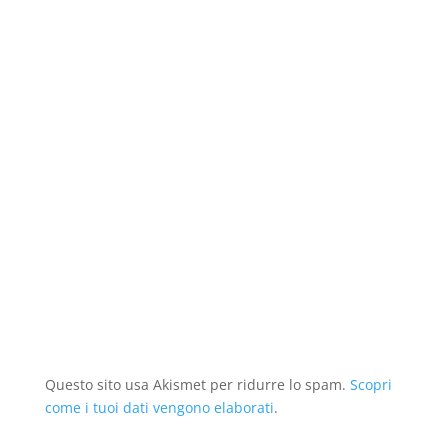
r
a
t
r
e
r
a
)
r
a
s
a
)
a
)
t
)
)
r
a
)
Questo sito usa Akismet per ridurre lo spam.
Scopri
come i tuoi dati vengono elaborati
.