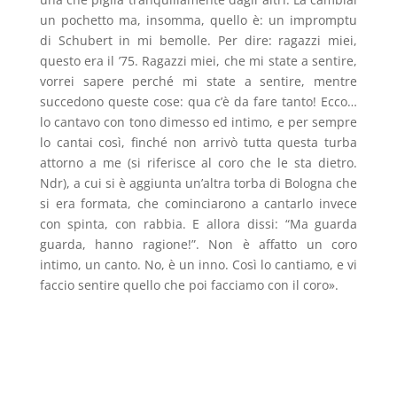
un pochetto ma, insomma, quello è: un impromptu
di Schubert in mi bemolle. Per dire: ragazzi miei,
questo era il ’75. Ragazzi miei, che mi state a sentire,
vorrei sapere perché mi state a sentire, mentre
succedono queste cose: qua c’è da fare tanto! Ecco…
lo cantavo con tono dimesso ed intimo, e per sempre
lo cantai così, finché non arrivò tutta questa turba
attorno a me (si riferisce al coro che le sta dietro.
Ndr), a cui si è aggiunta un’altra torba di Bologna che
si era formata, che cominciarono a cantarlo invece
con spinta, con rabbia. E allora dissi: “Ma guarda
guarda, hanno ragione!”. Non è affatto un coro
intimo, un canto. No, è un inno. Così lo cantiamo, e vi
faccio sentire quello che poi facciamo con il coro».