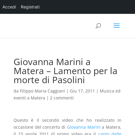
Accedi
Registrati
Giovanna Marini a
Matera – Lamento per la
morte di Pasolini
da
Filippo Maria Caggiani
|
Giu 17, 2011
|
Musica ed
eventi a Matera
|
2 commenti
Questo è il secondo video che ho realizzato in
occasione del concerto di
Giovanna Marini
a Matera,
il 23 aprile 2011 (il primo video era il
canto delle