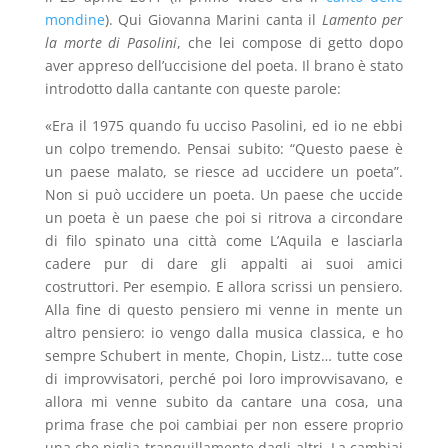
mondine
). Qui Giovanna Marini canta il
Lamento per
la morte di Pasolini
, che lei compose di getto dopo
aver appreso dell’uccisione del poeta. Il brano è stato
introdotto dalla cantante con queste parole:
«Era il 1975 quando fu ucciso Pasolini, ed io ne ebbi
un colpo tremendo. Pensai subito: “Questo paese è
un paese malato, se riesce ad uccidere un poeta”.
Non si può uccidere un poeta. Un paese che uccide
un poeta è un paese che poi si ritrova a circondare
di filo spinato una città come L’Aquila e lasciarla
cadere pur di dare gli appalti ai suoi amici
costruttori. Per esempio. E allora scrissi un pensiero.
Alla fine di questo pensiero mi venne in mente un
altro pensiero: io vengo dalla musica classica, e ho
sempre Schubert in mente, Chopin, Listz… tutte cose
di improvvisatori, perché poi loro improvvisavano, e
allora mi venne subito da cantare una cosa, una
prima frase che poi cambiai per non essere proprio
una che piglia tranquillamente dagli altri. La cambiai