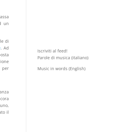
bassa
ad un
.
le di
e
. Ad
Iscriviti al feed!
posta
Parole di musica (italiano)
zione
e per
Music in words (English)
tanza
ncora
cuno,
to il