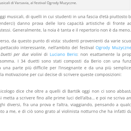
usicali di Varsavia, al festival Ogrody Muzyczne.
gi musicali, di quelli in cui studenti in una fascia d’età piuttosto 
tenderci) danno prova delle loro capacità artistiche di fronte 
stessi. Generalmente, la noia è tanta e il repertorio non è da meno
iverso, da questo punto di vista: studenti provenienti da varie scuo
ettacolo interessante, nell’ambito del festival
Ogrody Muzyczn
i
Duetti per due violini
di
Luciano Berio
: non esattamente la pro
nsomma. I 34 duetti sono stati composti da Berio con una fun
una parte più difficile per l’insegnante e da una più semplic
la motivazione per cui decise di scrivere queste composizioni:
icologo dice che oltre a quelli di Bartók oggi non ci sono abbas
 metta a scrivere fino alle prime luci dell’alba… e poi ne scriva a
ghi diversi, fra una prova e l’altra, viaggiando, pensando a qual
 a me, e di ciò sono grato al violinista notturno che ha infatti da