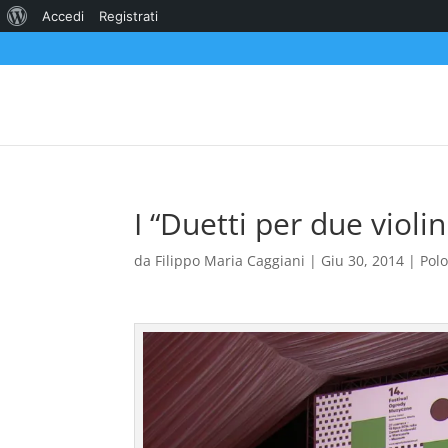
Informazioni
Accedi
Registrati
su
WordPress
I “Duetti per due violin
da
Filippo Maria Caggiani
|
Giu 30, 2014
|
Pol