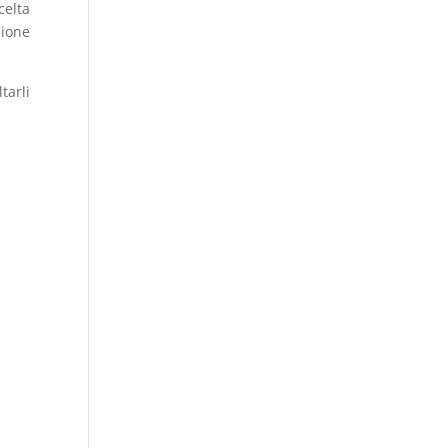
celta
sione
tarli