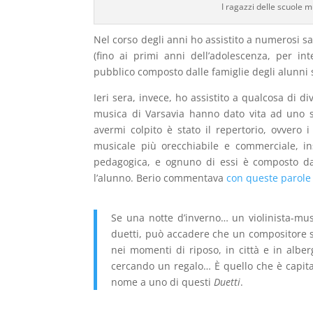
I ragazzi delle scuole m
Nel corso degli anni ho assistito a numerosi sag
(fino ai primi anni dell’adolescenza, per in
pubblico composto dalle famiglie degli alunni 
Ieri sera, invece, ho assistito a qualcosa di d
musica di Varsavia hanno dato vita ad uno sp
avermi colpito è stato il repertorio, ovvero 
musicale più orecchiabile e commerciale, i
pedagogica, e ognuno di essi è composto da 
l’alunno. Berio commentava
con queste parole
Se una notte d’inverno… un violinista-mus
duetti, può accadere che un compositore si
nei momenti di riposo, in città e in alber
cercando un regalo… È quello che è capitato
nome a uno di questi
Duetti
.