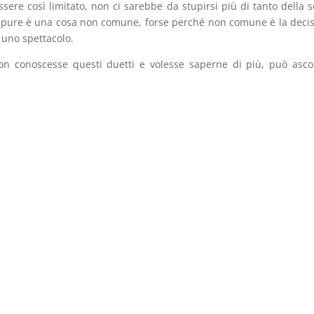
essere così limitato, non ci sarebbe da stupirsi più di tanto della s
 eppure è una cosa non comune, forse perché non comune è la deci
r uno spettacolo.
non conoscesse questi duetti e volesse saperne di più, può ascol