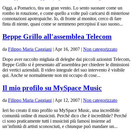
Oggi, a Pomarico, tira un gran vento. Lo sento suonare come un
rombo in rotazione, e come quello a volte può caricarsi di misteriose
connotazioni apotropaiche. Io, di fronte al monitor, cerco di fare
finta di niente, quasi come se nemmeno percepissi il suo suono...
Beppe Grillo all'assemblea Telecom
da
Filippo Maria Caggiani
|
Apr 16, 2007
|
Non categorizzato
Dopo aver raccolto migliaia di deleghe dai piccoli azionisti Telecom,
Beppe Grillo si è presentato all’assemblea per chiedere le dimissioni
dei vertici aziendali. Il video integrale del suo intervento è visibile
qui. Anche se normalmente non mi occupo di cose...
Il mio profilo su MySpace Music
da
Filippo Maria Caggiani
|
Apr 12, 2007
|
Non categorizzato
Ieri ho creato il mio profilo su MySpace Music, una incredibile
comunità online di musicisti. Perchè dico che è incredibile? Perché
ci sono praticamente tutti i musicisti più famosi insieme ad
un’infinità di artisti sconosciuti, e chiunque può mandare un...