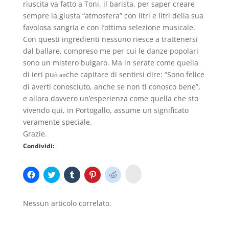
riuscita va fatto a Toni, il barista, per saper creare
sempre la giusta “atmosfera” con litri e litri della sua
favolosa sangria e con l’ottima selezione musicale.
Con questi ingredienti nessuno riesce a trattenersi
dal ballare, compreso me per cui le danze popolari
sono un mistero bulgaro. Ma in serate come quella
di ieri pu
che capitare di sentirsi dire: “Sono felice
ò an
di averti conosciuto, anche se non ti conosco bene”,
e allora davvero un’esperienza come quella che sto
vivendo qui, in Portogallo, assume un significato
veramente speciale.
Grazie.
Condividi:
F
F
F
F
F
F
a
a
a
a
a
a
i
i
i
i
i
i
c
c
c
c
c
c
l
l
l
l
l
l
Nessun articolo correlato.
i
i
i
i
i
i
c
c
c
c
c
c
p
p
q
q
q
q
e
e
u
u
u
u