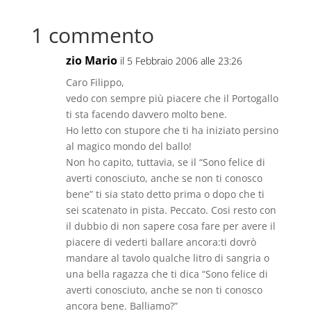
r
r
i
i
i
i
c
c
p
p
p
p
o
o
e
e
e
e
1 commento
n
n
r
r
r
r
d
d
c
c
c
c
i
i
o
o
o
o
v
zio Mario
v
n
n
n
n
il 5 Febbraio 2006 alle 23:26
i
i
d
d
d
d
d
d
i
i
i
i
Caro Filippo,
e
e
v
v
v
v
r
r
i
i
i
i
vedo con sempre più piacere che il Portogallo
e
e
d
d
d
d
s
s
ti sta facendo davvero molto bene.
e
e
e
e
u
u
r
r
r
r
Ho letto con stupore che ti ha iniziato persino
O
F
e
e
e
e
k
a
s
s
s
s
al magico mondo del ballo!
N
c
u
u
u
u
o
e
T
T
P
R
Non ho capito, tuttavia, se il “Sono felice di
t
b
w
u
i
e
i
o
i
m
n
d
averti conosciuto, anche se non ti conosco
z
o
t
b
t
d
i
bene” ti sia stato detto prima o dopo che ti
k
t
l
e
i
e
(
e
r
r
t
sei scatenato in pista. Peccato. Cosi resto con
(
S
r
(
e
(
S
i
(
S
s
S
il dubbio di non sapere cosa fare per avere il
i
a
S
i
t
i
a
p
i
a
(
a
piacere di vederti ballare ancora:ti dovrò
p
r
a
p
S
p
r
mandare al tavolo qualche litro di sangria o
e
p
r
i
r
e
i
r
e
a
e
una bella ragazza che ti dica “Sono felice di
i
n
e
i
p
i
n
u
i
n
r
n
averti conosciuto, anche se non ti conosco
u
n
n
u
e
u
n
a
u
n
i
n
ancora bene. Balliamo?”
a