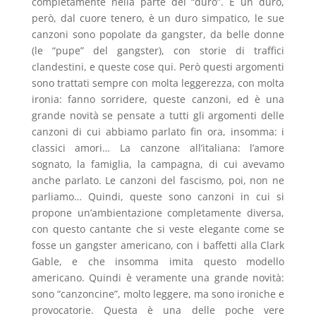
completamente nella parte del “duro”. È un duro,
però, dal cuore tenero, è un duro simpatico, le sue
canzoni sono popolate da gangster, da belle donne
(le “pupe” del gangster), con storie di traffici
clandestini, e queste cose qui. Però questi argomenti
sono trattati sempre con molta leggerezza, con molta
ironia: fanno sorridere, queste canzoni, ed è una
grande novità se pensate a tutti gli argomenti delle
canzoni di cui abbiamo parlato fin ora, insomma: i
classici amori… La canzone all’italiana: l’amore
sognato, la famiglia, la campagna, di cui avevamo
anche parlato. Le canzoni del fascismo, poi, non ne
parliamo… Quindi, queste sono canzoni in cui si
propone un’ambientazione completamente diversa,
con questo cantante che si veste elegante come se
fosse un gangster americano, con i baffetti alla Clark
Gable, e che insomma imita questo modello
americano. Quindi è veramente una grande novità:
sono “canzoncine”, molto leggere, ma sono ironiche e
provocatorie. Questa è una delle poche vere