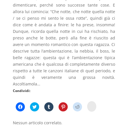
dimenticare, perché sono successe tante cose. E
allora lui comincia: “Che notte, che notte quella notte
/ se ci penso mi sento le ossa rotte”, quindi già ci
dice come è andata a finire: le ha prese, insomma!
Dunque, ricorda quella notte in cui ha rischiato, ha
preso anche le botte, però alla fine è riuscito ad
avere un momento romantico con questa ragazza. Ci
descrive tutta l’ambientazione, la nebbia, il boss, le
belle ragazze: questa qui è l’ambientazione tipica
americana che è qualcosa di completamente diverso
rispetto a tutte le canzoni italiane di quel periodo, e
quindi è veramente una grossa novità.
Ascoltiamola…
Condividi:
F
F
F
F
F
F
a
a
a
a
a
a
i
i
i
i
i
i
c
c
c
c
c
c
l
l
l
l
l
l
Nessun articolo correlato.
i
i
i
i
i
i
c