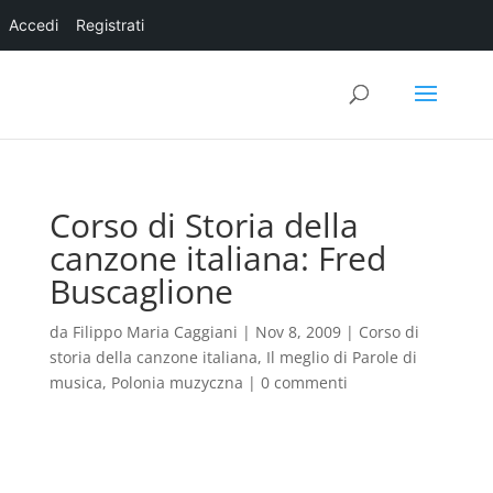
Accedi
Registrati
Corso di Storia della
canzone italiana: Fred
Buscaglione
da
Filippo Maria Caggiani
|
Nov 8, 2009
|
Corso di
storia della canzone italiana
,
Il meglio di Parole di
musica
,
Polonia muzyczna
|
0 commenti