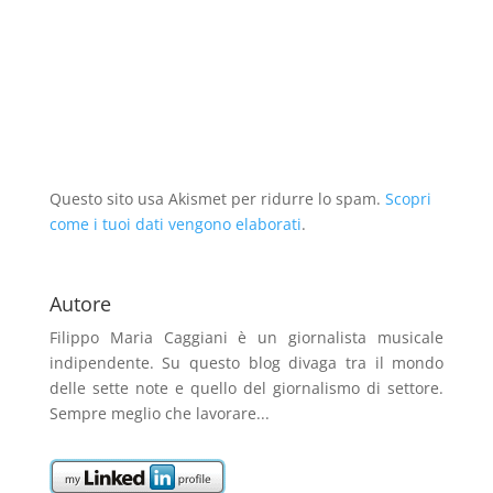
u
n
n
u
e
u
n
a
u
n
i
n
a
n
n
a
n
a
n
u
a
n
u
n
u
o
n
u
n
u
o
v
u
o
a
o
v
a
o
v
n
v
a
f
v
a
u
a
f
i
a
f
o
f
i
n
f
i
v
i
n
e
i
n
a
n
e
s
n
e
f
e
s
t
e
s
i
s
t
r
s
t
n
t
Questo sito usa Akismet per ridurre lo spam.
Scopri
r
a
t
r
e
r
a
come i tuoi dati vengono elaborati
)
r
a
s
.
a
)
a
)
t
)
)
r
a
)
Autore
Filippo Maria Caggiani
è un giornalista musicale
indipendente. Su questo blog divaga tra il mondo
delle sette note e quello del giornalismo di settore.
Sempre meglio che lavorare...