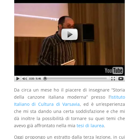
Da circa un mese ho il piacere di insegnare “Storia
della canzone italiana moderna” presso l’
Istituto
Italiano di Cultura di Varsavia
, ed è un’esperienza
che mi sta dando una certa soddisfazione e che mi
dà inoltre la possibilità di tornare su quei temi che
avevo già affrontato nella mia
tesi di laurea
.
Oggi propongo un estratto dalla terza lezione, in cui